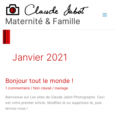
Aller
au
contenu
Maternité & Famille
Janvier 2021
Bonjour tout le monde !
Bonjour
tout
1 commentaire
/
Non classé
/
mariage
le
monde !
Bienvenue sur Les sites de Claude Jabot Photographe. Ceci
est votre premier article. Modifiez-le ou supprimez-le, puis
lancez-vous !