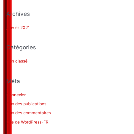
Archives
:
janvier 2021
Catégories
Non classé
Méta
Connexion
Flux des publications
Flux des commentaires
Site de WordPress-FR