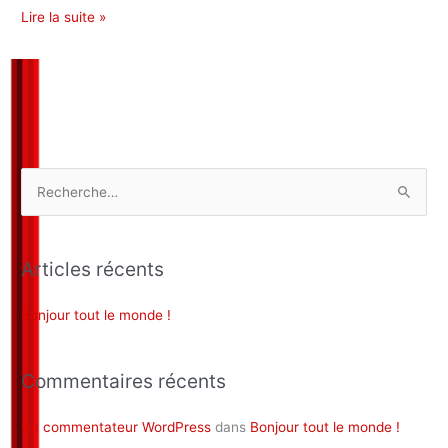
Lire la suite »
R
e
c
Articles récents
h
e
Bonjour tout le monde !
r
c
Commentaires récents
h
e
Un commentateur WordPress
dans
Bonjour tout le monde !
r